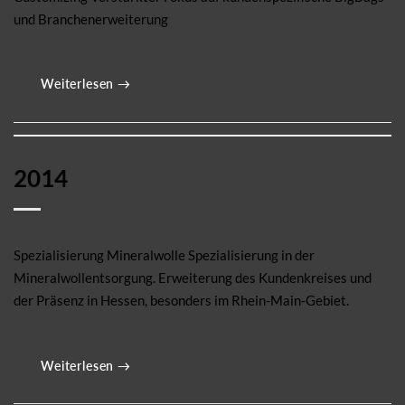
und Branchenerweiterung
Weiterlesen
→
2014
Spezialisierung Mineralwolle Spezialisierung in der
Mineralwollentsorgung. Erweiterung des Kundenkreises und
der Präsenz in Hessen, besonders im Rhein-Main-Gebiet.
Weiterlesen
→