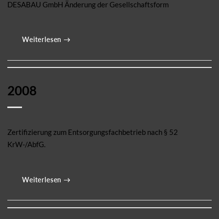
DESABAU GmbH Änderung der Gesellschaftsform
Weiterlesen
→
2008
Zertifizierung zum Entsorgungsfachbetrieb nach § 52
KrW-/AbfG.
Weiterlesen
→