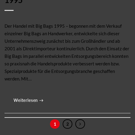
1995
Der Handel mit Big Bags 1995 – begonnen mit dem Verkauf
einzelner Big Bags an Handwerker, entwickelte sich dieser
Unternehmenszweig zunächst bis zum Großhändler und ab
2001 als Direktimporteur kontinuierlich. Durch den Einsatz der
Big Bags im parallel entwickelten Entsorgungsbereich konnten
so praxisnah die Handelsprodukte verbessert werden bzw.
Spezialprodukte für die Entsorgungsbranche geschaffen
werden. Mit…
Weiterlesen
→
1
2