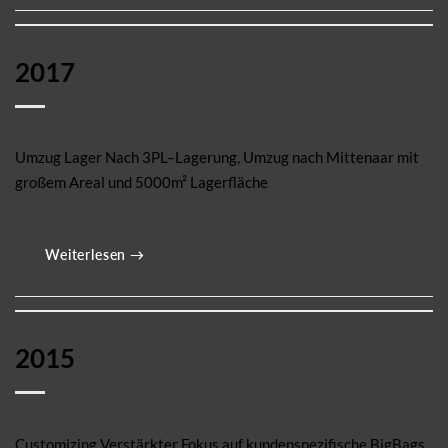
2017
Umzug Lager Nach 3PL–Lagerung, Umzug nach Mittenaar mit
großem Areal und 5000m² Lagerfläche
Weiterlesen
→
2015
Customizing Verstärkter Fokus auf kundenspezifische BigBags