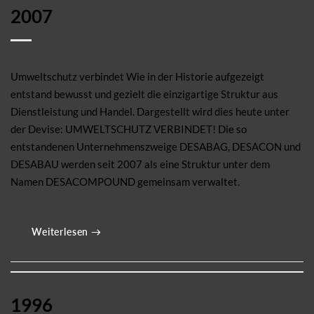
2007
Umweltschutz verbindet Wie in der Historie aufgezeigt
entstand bewusst und gezielt die einzigartige Struktur aus
Dienstleistung und Handel. Dargestellt wird dies heute unter
der Devise: UMWELTSCHUTZ VERBINDET! Die so
entstandenen Unternehmenszweige DESABAG, DESACON und
DESABAU werden seit 2007 als eine Struktur unter dem
Namen DESACOMPOUND gemeinsam verwaltet.
Weiterlesen
→
1996