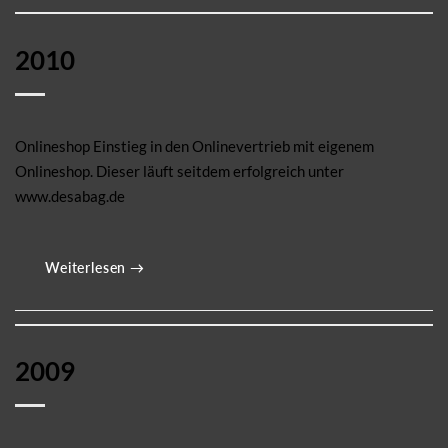
2010
Onlineshop Einstieg in den Onlinevertrieb mit eigenem
Onlineshop. Dieser läuft seitdem erfolgreich unter
www.desabag.de
Weiterlesen
→
2009