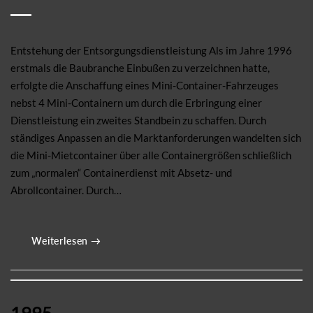
Entstehung der Entsorgungsdienstleistung Als im Jahre 1996
erstmals die Baubranche Einbußen zu verzeichnen hatte,
erfolgte die Anschaffung eines Mini-Container-Fahrzeuges
nebst 4 Mini-Containern um durch die Erbringung einer
Dienstleistung ein zweites Standbein zu schaffen. Durch
ständiges Anpassen an die Marktanforderungen wandelten sich
die Mini-Mietcontainer über alle Containergrößen schließlich
zum „normalen“ Containerdienst mit Absetz- und
Abrollcontainer. Durch…
Weiterlesen
→