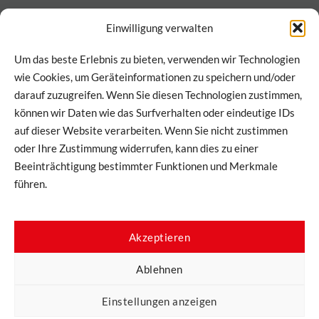
Newsletter
Einwilligung verwalten
Abonnieren Sie den Newsletter von DESABAU
Um das beste Erlebnis zu bieten, verwenden wir Technologien
für exklusive Updates und Einblicke!
wie Cookies, um Geräteinformationen zu speichern und/oder
darauf zuzugreifen. Wenn Sie diesen Technologien zustimmen,
können wir Daten wie das Surfverhalten oder eindeutige IDs
auf dieser Website verarbeiten. Wenn Sie nicht zustimmen
Hiermit stimme ich zu, dass meine Informationen im Rahmen
unserer
Datenschutzbestimmungen
verarbeitet werden
oder Ihre Zustimmung widerrufen, kann dies zu einer
dürfen.
Beeinträchtigung bestimmter Funktionen und Merkmale
führen.
Akzeptieren
Ablehnen
Einstellungen anzeigen
powered by tzn Digital