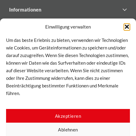
Informationen
Newsletter
Einwilligung verwalten
Abonnieren Sie den Newsletter von DESABAU
Um das beste Erlebnis zu bieten, verwenden wir Technologien
für exklusive Updates und Einblicke!
wie Cookies, um Geräteinformationen zu speichern und/oder
darauf zuzugreifen. Wenn Sie diesen Technologien zustimmen,
können wir Daten wie das Surfverhalten oder eindeutige IDs
auf dieser Website verarbeiten. Wenn Sie nicht zustimmen
Hiermit stimme ich zu, dass meine Informationen im Rahmen
unserer
Datenschutzbestimmungen
verarbeitet werden
oder Ihre Zustimmung widerrufen, kann dies zu einer
dürfen.
Beeinträchtigung bestimmter Funktionen und Merkmale
führen.
Akzeptieren
Ablehnen