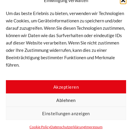
Einwilligung verwalten
Abonnieren Sie den Newsletter von DESABAU
Um das beste Erlebnis zu bieten, verwenden wir Technologien
für exklusive Updates und Einblicke!
wie Cookies, um Geräteinformationen zu speichern und/oder
darauf zuzugreifen. Wenn Sie diesen Technologien zustimmen,
können wir Daten wie das Surfverhalten oder eindeutige IDs
auf dieser Website verarbeiten. Wenn Sie nicht zustimmen
Hiermit stimme ich zu, dass meine Informationen im Rahmen
unserer
Datenschutzbestimmungen
verarbeitet werden
oder Ihre Zustimmung widerrufen, kann dies zu einer
dürfen.
Beeinträchtigung bestimmter Funktionen und Merkmale
führen.
Akzeptieren
Ablehnen
Einstellungen anzeigen
powered by tzn Digital
Datenschutz
Impressum
Widerrufsbelehrung
AGB
Cookie Policy
Datenschutzerklärung
Impressum
Copyright © 2024 DESAGROUP All rights reserved