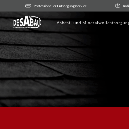
Zum
Professioneller Entsorgungsservice
Ind
Inhalt
springen
Asbest- und Mineralwollentsorgun