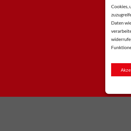
Cookies, 
zuzugreif
Daten wie
verarbeit
widerrufe
Funktion
Akze