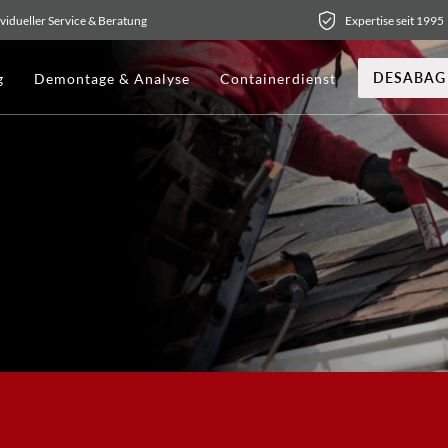
ividueller Service & Beratung
Expertise seit 1995
DESABAG
g
Demontage & Analyse
Containerdienst